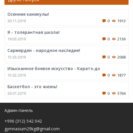
Осенние каникулы!
30.11.2019
0
1913
Я - толерантная школа!
19.03.2019
0
2136
Сармерден - народное наследие!
15.03.2019
0
2068
Изысканное боевое искусство - Каратэ-до
15.02.2019
0
1877
Баскетбол - это жизнь!
26.01.2019
0
3764
Админ-панель
+996 (312) 542 042
gymnasium29kg@gmail.com