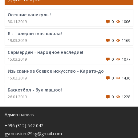
Осенние каникулы!
30.11.2019
0
1006
Я - толерантная школа!
19.03.2019
0
1169
Сармерден - народное наследие!
15.03.2019
0
1077
Изысканное боевое искусство - Каратэ-до
15.02.2019
0
1436
Баскетбол - бул жашоо!
26.01.2019
0
1228
Админ-панель
+996 (312) 542 042
gymnasium29kg@gmail.com