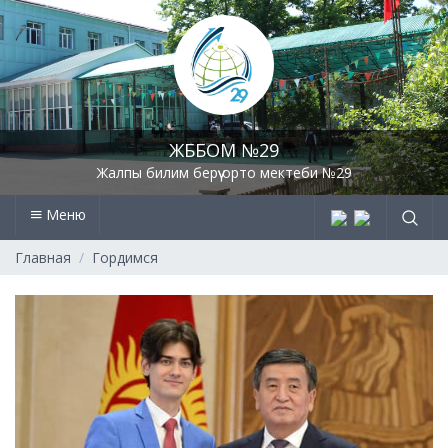
ЖББОМ №29
Жалпы билим берүү орто мектеби №29
Меню
Главная
Гордимся