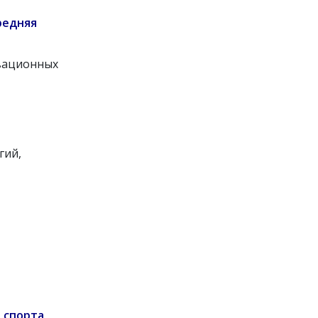
редняя
овационных
гий,
 спорта