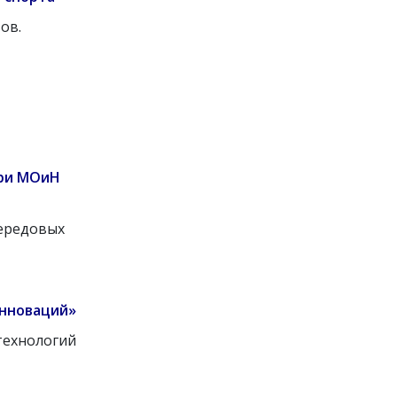
ов.
при МОиН
передовых
инноваций»
технологий