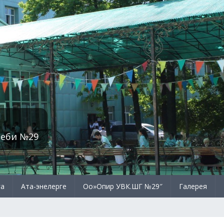
теби №29
га
Ата-энелерге
Оо»Опир УВК.ШГ №29″
Галерея