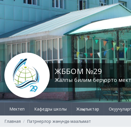
ЖББОМ №29
Жалпы билим берүү орто мек
Мектеп
Кафедры школы
Жаңылыктар
Окуучулар
Главная
Патрнерлор жөнүндө маалымат