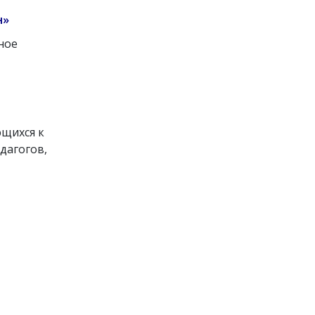
н»
ное
ющихся к
дагогов,