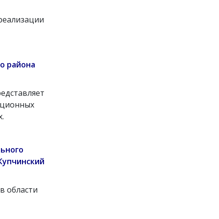
реализации
о района
редставляет
ационных
.
ьного
Купчинский
в области